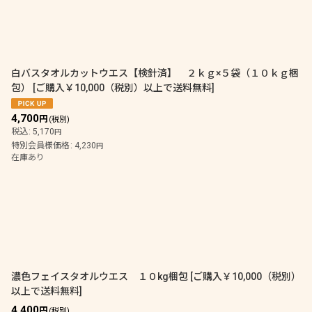
白バスタオルカットウエス【検針済】 ２ｋｇ×５袋（１０ｋｇ梱
包）
[
ご購入￥10,000（税別）以上で送料無料
]
4,700
円
(税別)
税込
:
5,170
円
特別会員様価格
:
4,230
円
在庫あり
濃色フェイスタオルウエス １０kg梱包
[
ご購入￥10,000（税別）
以上で送料無料
]
4,400
円
(税別)