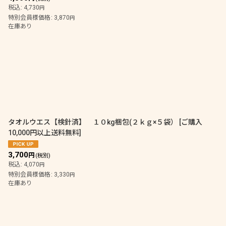
税込
:
4,730
円
特別会員様価格
:
3,870
円
在庫あり
タオルウエス【検針済】 １０kg梱包(２ｋｇ×５袋）
[
ご購入
10,000円以上送料無料
]
3,700
円
(税別)
税込
:
4,070
円
特別会員様価格
:
3,330
円
在庫あり