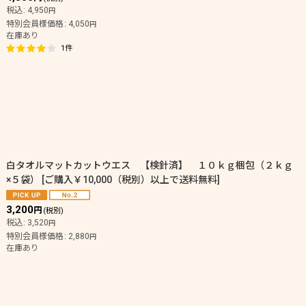
税込
:
4,950
円
特別会員様価格
:
4,050
円
在庫あり
1
件
白タオルマットカットウエス 【検針済】 １０ｋｇ梱包（２ｋｇ
×５袋）
[
ご購入￥10,000（税別）以上で送料無料
]
3,200
円
(税別)
税込
:
3,520
円
特別会員様価格
:
2,880
円
在庫あり