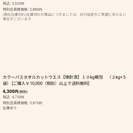
税込
:
3,520
円
特別会員様価格
:
2,880
円
(現在在庫切れ)在庫切れの商品につきましては、日付指定のご希望に添えない
場合がございます
カラーバスタオルカットウエス【検針済】１０kg梱包 （２kg×５
袋）
[
ご購入￥10,000（税別）以上で送料無料
]
4,300
円
(税別)
税込
:
4,730
円
特別会員様価格
:
3,870
円
在庫あり