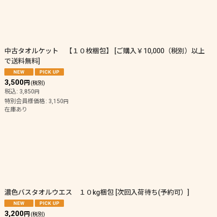
中古タオルケット 【１０枚梱包】
[
ご購入￥10,000（税別）以上
で送料無料
]
3,500
円
(税別)
税込
:
3,850
円
特別会員様価格
:
3,150
円
在庫あり
濃色バスタオルウエス １０kg梱包
[
次回入荷待ち(予約可）
]
3,200
円
(税別)