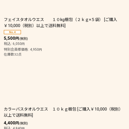
フェイスタオルウエス １０kg梱包（２ｋｇ×５袋）
[
ご購入
￥10,000（税別）以上で送料無料
]
絞り込む
5,500
円
(税別)
税込
:
6,050
円
特別会員様価格
:
4,950
円
在庫数32点
カラーバスタオルウエス １０ｋｇ梱包
[
ご購入￥10,000（税別）
以上で送料無料
]
4,400
円
(税別)
税込
:
4,840
円