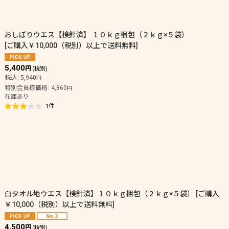
おしぼりウエス【検針済】 １０ｋｇ梱包（２ｋｇ×５袋）
[
ご購入￥10,000（税別）以上で送料無料
]
5,400
円
(税別)
税込
:
5,940
円
特別会員様価格
:
4,860
円
在庫あり
1
件
白タオル地ウエス【検針済】１０ｋｇ梱包（２ｋｇ×５袋）
[
ご購入
￥10,000（税別）以上で送料無料
]
4,500
円
(税別)