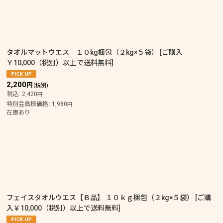
タオルマットウエス １０kg梱包（２kg×５袋）
[
ご購入
￥10,000（税別）以上で送料無料
]
2,200
円
(税別)
税込
:
2,420
円
特別会員様価格
:
1,980
円
在庫あり
フェイスタオルウエス【Ｂ品】 １０ｋｇ梱包（２kg×５袋）
[
ご購
入￥10,000（税別）以上で送料無料
]