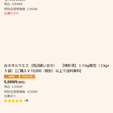
税込
:
4,840
円
特別会員様価格
:
3,960
円
在庫わずか
白タオルウエス（四辺縫い合せ） 【検針済】１０kg梱包（２kg×
５袋）
[
ご購入￥10,000（税別）以上で送料無料
]
5,000
円
(税別)
税込
:
5,500
円
特別会員様価格
:
4,500
円
在庫あり
1
件