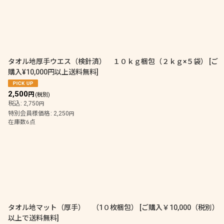
タオル地厚手ウエス（検針済） １０ｋｇ梱包（２ｋｇ×５袋）
[
ご
購入¥10,000円以上送料無料
]
2,500
円
(税別)
税込
:
2,750
円
特別会員様価格
:
2,250
円
在庫数6点
タオル地マット（厚手） （1０枚梱包）
[
ご購入￥10,000（税別）
以上で送料無料
]