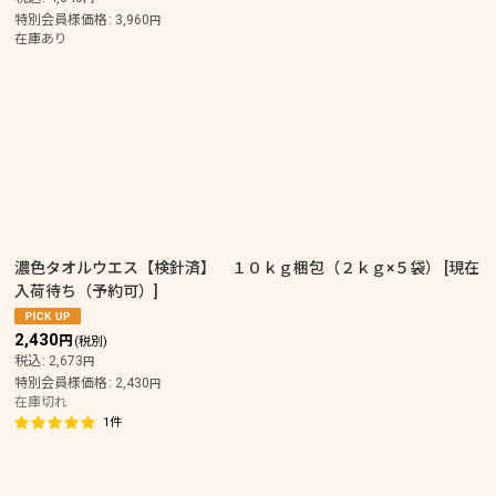
特別会員様価格
:
3,960
円
在庫あり
濃色タオルウエス【検針済】 １０ｋｇ梱包（２ｋｇ×５袋）
[
現在
入荷待ち（予約可）
]
2,430
円
(税別)
税込
:
2,673
円
特別会員様価格
:
2,430
円
在庫切れ
1
件