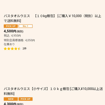
並び順
:
バスタオルウエス 【１０kg梱包】
[
ご購入￥10,000（税別）以上
で送料無料
]
4,500
円
(税別)
税込
:
4,950
円
特別会員様価格
:
4,050
円
在庫あり
2
件
バスタオルウエス【小サイズ】１０ｋｇ梱包
[
ご購入¥10,000以上送
料無料
]
4,300
円
(税別)