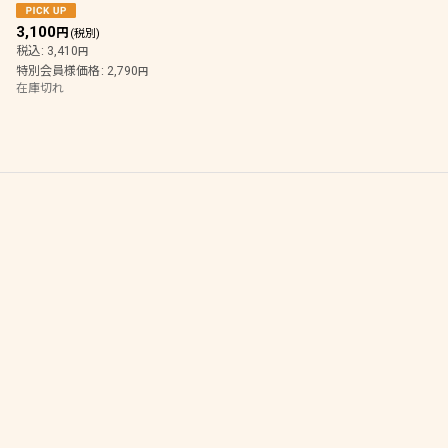
3,100
円
(税別)
税込
:
3,410
円
特別会員様価格
:
2,790
円
在庫切れ