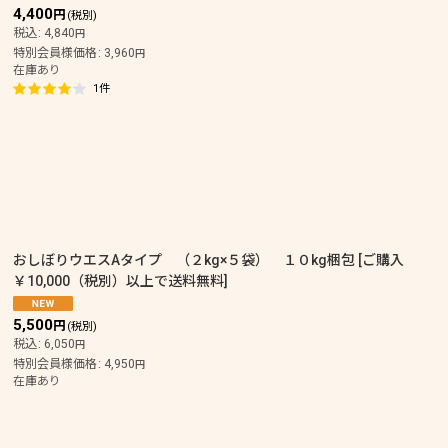
4,400
円
(税別)
税込
:
4,840
円
特別会員様価格
:
3,960
円
在庫あり
1
件
おしぼりウエスAタイプ （２kg×５袋） １０kg梱包
[
ご購入
￥10,000（税別）以上で送料無料
]
5,500
円
(税別)
税込
:
6,050
円
特別会員様価格
:
4,950
円
在庫あり