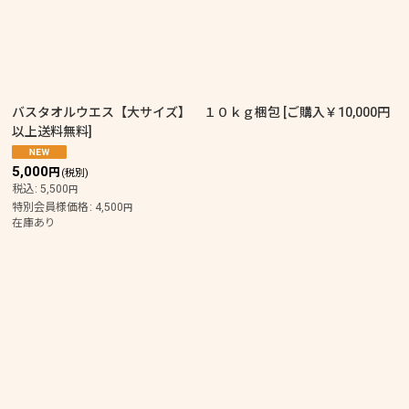
バスタオルウエス【大サイズ】 １０ｋｇ梱包
[
ご購入￥10,000円
以上送料無料
]
5,000
円
(税別)
税込
:
5,500
円
特別会員様価格
:
4,500
円
在庫あり