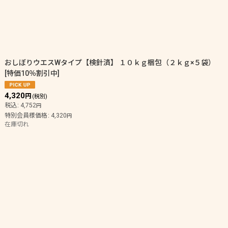
おしぼりウエスWタイプ【検針済】 １０ｋｇ梱包（２ｋｇ×５袋）
[
特価10％割引中
]
4,320
円
(税別)
税込
:
4,752
円
特別会員様価格
:
4,320
円
在庫切れ