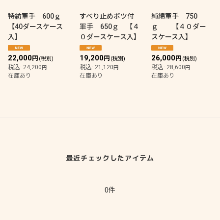
並び順
:
特紡軍手 600ｇ
すべり止めボツ付
純綿軍手 750
【40ダースケース
軍手 650ｇ 【４
ｇ 【４０ダー
絞り込む
入】
０ダースケース入】
スケース入】
22,000
19,200
26,000
円
円
円
(税別)
(税別)
(税別)
税込
:
24,200
税込
:
21,120
税込
:
28,600
円
円
円
在庫あり
在庫あり
在庫あり
最近チェックしたアイテム
0件