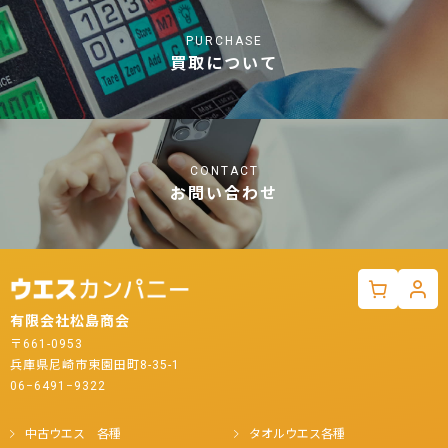
PURCHASE
買取について
CONTACT
お問い合わせ
有限会社松島商会
〒661-0953
兵庫県尼崎市東園田町8-35-1
06−6491−9322
中古ウエス 各種
タオルウエス各種