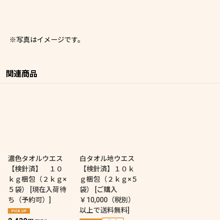
※写真はイメージです。
関連商品
濃色タオルウエス
白タオル地ウエス
【検針済】 １０
【検針済】１０ｋ
ｋｇ梱包（２ｋｇ×
ｇ梱包（２ｋｇ×５
５袋）
[
現在入荷待
袋）
[
ご購入
ち（予約可）
]
￥10,000（税別）
以上で送料無料
]