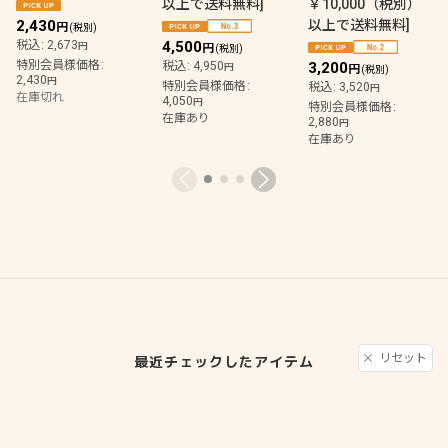
以上で送料無料
]
￥10,000（税別）
2,430
以上で送料無料
]
円
(税別)
税込
:
2,673
4,500
円
円
(税別)
特別会員様価格
:
税込
:
4,950
3,200
円
円
(税別)
2,430
円
特別会員様価格
:
税込
:
3,520
円
在庫切れ
4,050
円
特別会員様価格
:
在庫あり
2,880
円
在庫あり
リセット
最近チェックしたアイテム