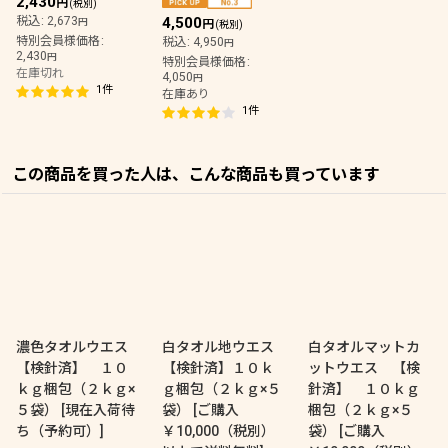
2,430
円
(税別)
税込
:
2,673
4,500
円
円
(税別)
特別会員様価格
:
税込
:
4,950
円
2,430
円
特別会員様価格
:
在庫切れ
4,050
円
1
件
在庫あり
1
件
この商品を買った人は、こんな商品も買っています
濃色タオルウエス
白タオル地ウエス
白タオルマットカ
【検針済】 １０
【検針済】１０ｋ
ットウエス 【検
ｋｇ梱包（２ｋｇ×
ｇ梱包（２ｋｇ×５
針済】 １０ｋｇ
５袋）
[
現在入荷待
袋）
[
ご購入
梱包（２ｋｇ×５
ち（予約可）
]
￥10,000（税別）
袋）
[
ご購入