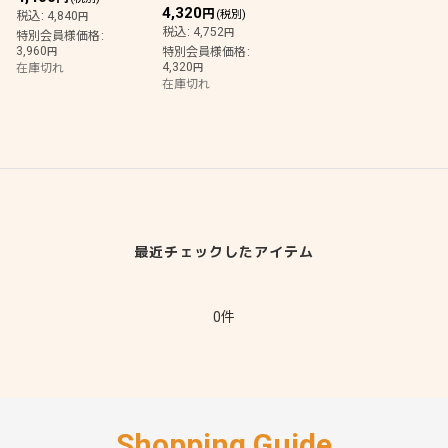
4,320
円
(税別)
税込
:
4,840
円
税込
:
4,752
円
特別会員様価格
:
3,960
円
特別会員様価格
:
4,320
在庫切れ
円
在庫切れ
最近チェックしたアイテム
0件