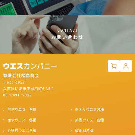
CONTACT
お問い合わせ
有限会社松島商会
〒661-0953
兵庫県尼崎市東園田町8-35-1
06−6491−9322
中古ウエス 各種
タオルウエス各種
激安ウエス 各種
新品ウエス 各種
介護用ウエス各種
緩衝材各種