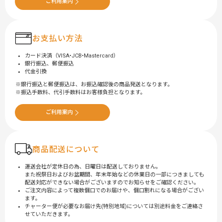
ご利用案内
お支払い方法
カード決済（VISA•JCB•Mastercard）
銀行振込、郵便振込
代金引換
銀行振込と郵便振込は、お振込確認後の商品発送となります。
振込手数料、代引手数料はお客様負担となります。
ご利用案内
商品配送について
運送会社が定休日の為、日曜日は配送しておりません。
また祝祭日およびお盆期間、年末年始などの休業日の一部につきましても
配送対応ができない場合がございますのでお知らせをご確認ください。
ご注文内容によって複数個口でのお届けや、個口割れになる場合がござい
ます。
チャーター便が必要なお届け先(特別地域)については別途料金をご連絡さ
せていただきます。