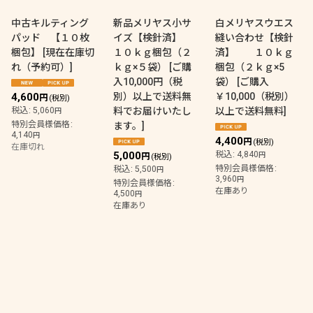
並び順
:
中古キルティング
新品メリヤス小サ
白メリヤスウエス
パッド 【１０枚
イズ【検針済】
縫い合わせ【検針
絞り込む
梱包】
[
現在在庫切
１０ｋｇ梱包（２
済】 １０ｋｇ
れ（予約可）
]
ｋｇ×５袋）
[
ご購
梱包（２ｋｇ×5
入10,000円（税
袋）
[
ご購入
4,600
別）以上で送料無
￥10,000（税別）
円
(税別)
税込
:
5,060
料でお届けいたし
以上で送料無料
]
円
特別会員様価格
:
ます。
]
4,140
円
4,400
円
(税別)
在庫切れ
5,000
税込
:
4,840
円
円
(税別)
特別会員様価格
:
税込
:
5,500
円
3,960
円
特別会員様価格
:
在庫あり
4,500
円
在庫あり