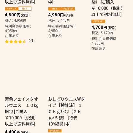
以上で送料無料
]
中
]
袋）
[
ご購入
￥10,000（税別）
4,500
4,950
以上で送料無料
]
円
円
(税別)
(税別)
税込
:
4,950
税込
:
5,445
円
円
特別会員様価格
:
特別会員様価格
:
4,700
円
(税別)
4,050
4,950
円
円
税込
:
5,170
円
在庫あり
在庫あり
特別会員様価格
:
2
件
4,230
円
在庫あり
濃色フェイスタオ
おしぼりウエスWタ
ルウエス １０kg
イプ【検針済】 １
梱包
[
ご購入
０ｋｇ梱包（２ｋ
￥10,000（税別）
ｇ×５袋）
[
特価
以上で送料無料
]
10％割引中
]
4,400
円
(税別)