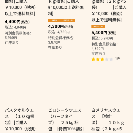
梱包
[
ご購入
ｋｇ梱包
[
ご購入
ｇ梱包（２ｋｇ×５
￥10,000（税別）
¥10,000以上送料無
袋）
[
ご購入
以上で送料無料
]
料
]
￥10,000（税別）
以上で送料無料
]
4,400
円
(税別)
4,300
円
(税別)
税込
:
4,840
円
税込
:
4,730
5,400
円
円
特別会員様価格
:
(税別)
3,960
円
特別会員様価格
:
税込
:
5,940
円
3,870
在庫あり
円
特別会員様価格
:
在庫あり
4,860
円
在庫あり
1
件
バスタオルウエ
ピロシーツウエス
白メリヤスウエ
ス 【１０kg梱
（ハーフタイ
ス 【検針
包】
[
ご購入
プ） ２５kg 梱
済】 １０ｋｇ
￥10,000（税別）
包
[
特価10％割引
梱包（２ｋｇ×５