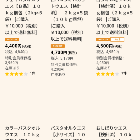
エス【Ｂ品】 １０
トウエス【検針
【検針済】１０ｋ
ｋｇ梱包（２kg×５
済】 ２ｋｇ×５袋
ｇ梱包（２ｋｇ×５
袋）
[
ご購入
（１０ｋｇ梱包）
袋）
[
ご購入
￥10,000（税別）
[
ご購入
￥10,000（税別）
以上で送料無料
]
￥10,000（税別）
以上で送料無料
]
以上で送料無料
]
4,400
4,500
円
円
(税別)
(税別)
税込
:
4,840
4,700
税込
:
4,950
円
円
円
(税別)
特別会員様価格
:
特別会員様価格
:
税込
:
5,170
円
3,960
4,050
円
円
特別会員様価格
:
在庫あり
在庫あり
4,230
円
1
件
1
件
在庫あり
カラーバスタオル
バスタオルウエス
おしぼりウエス
ウエス １０ｋｇ
【小サイズ】１０
【検針済】 １０ｋ