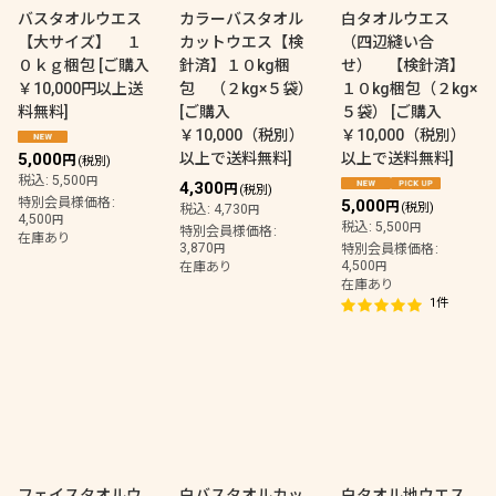
バスタオルウエス
カラーバスタオル
白タオルウエス
【大サイズ】 １
カットウエス【検
（四辺縫い合
０ｋｇ梱包
[
ご購入
針済】１０kg梱
せ） 【検針済】
￥10,000円以上送
包 （２kg×５袋）
１０kg梱包（２kg×
料無料
]
[
ご購入
５袋）
[
ご購入
￥10,000（税別）
￥10,000（税別）
5,000
以上で送料無料
]
以上で送料無料
]
円
(税別)
税込
:
5,500
円
4,300
円
(税別)
特別会員様価格
:
5,000
円
(税別)
税込
:
4,730
円
4,500
円
税込
:
5,500
円
特別会員様価格
:
在庫あり
3,870
円
特別会員様価格
:
4,500
在庫あり
円
在庫あり
1
件
フェイスタオルウ
白バスタオルカッ
白タオル地ウエス