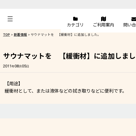
カテゴリ
ご利用案内
問い合
TOP
>
新着情報
>
サウナマットを 【緩衝材】に追加しました。
サウナマットを 【緩衝材】に追加しまし
2011
08
05
年
月
日
【用途】
緩衝材として、または液体などの拭き取りなどに便利です。