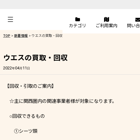
カテゴリ
ご利用案内
問い合
TOP
>
新着情報
>
ウエスの買取・回収
ウエスの買取・回収
2022
04
11
年
月
日
【回収・引取のご案内】
☆主に関西圏内の関連事業者様が対象になります。
○回収できるもの
①シーツ類