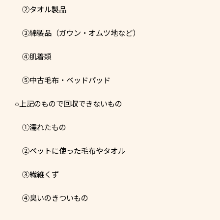
②タオル製品
③綿製品（ガウン・オムツ地など）
④肌着類
⑤中古毛布・ベッドパッド
○上記のもので回収できないもの
①濡れたもの
②ペットに使った毛布やタオル
③繊維くず
④臭いのきついもの